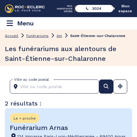
Mon
3024
espace
Menu
Accueil
Funérariums
Ain
Saint-Étienne-sur-Chalaronne
Les funérariums aux alentours de
Saint-Étienne-sur-Chalaronne
Ville ou code postal
2 résultats :
Le + proche
Funérarium Arnas
134 Impasse Paris-Lyon-Méditerranée
-
69400 Arnas