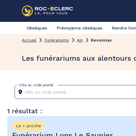
Obsèques
Prévoyance obsèques
Rendre h
Accueil
Funérariums
Ain
Revonnas
Les funérariums aux alentours
Ville ou code postal
1 résultat :
Le + proche
Funérarium Lons Le Saunier