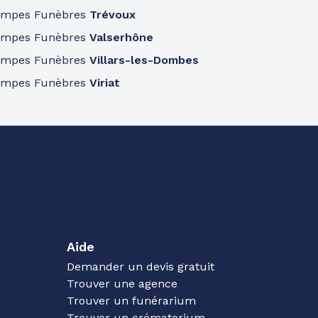
ompes Funèbres
Trévoux
ompes Funèbres
Valserhône
ompes Funèbres
Villars-les-Dombes
ompes Funèbres
Viriat
Aide
Demander un devis gratuit
Trouver une agence
Trouver un funérarium
Trouver un crématorium