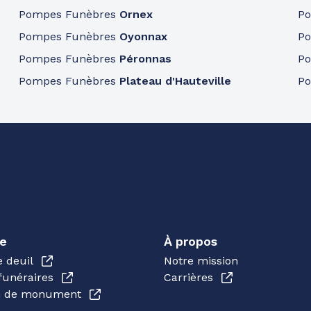
Pompes Funèbres
Ornex
P
Pompes Funèbres
Oyonnax
P
Pompes Funèbres
Péronnas
P
Pompes Funèbres
Plateau d'Hauteville
P
e
À propos
e deuil
Notre mission
funéraires
Carrières
en de monument