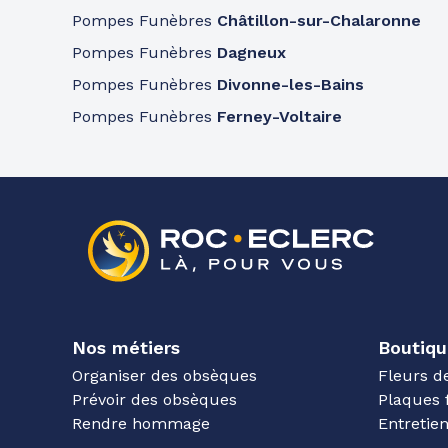
Pompes Funèbres
Châtillon-sur-Chalaronne
Pompes Funèbres
Dagneux
Pompes Funèbres
Divonne-les-Bains
Pompes Funèbres
Ferney-Voltaire
Nos métiers
Boutiqu
Organiser des obsèques
Fleurs d
Prévoir des obsèques
Plaques 
Rendre hommage
Entreti