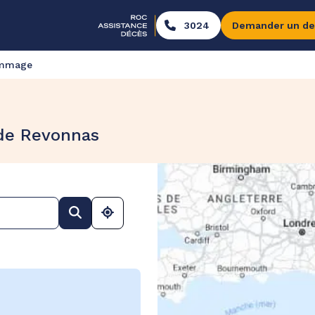
3024
Demander un de
ommage
 de Revonnas