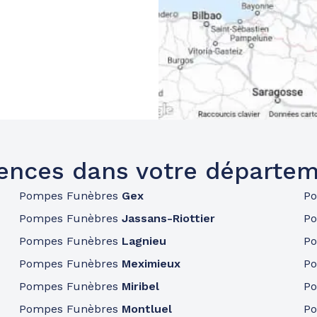
ences dans votre départem
Pompes Funèbres
Gex
P
Pompes Funèbres
Jassans-Riottier
P
Pompes Funèbres
Lagnieu
P
Pompes Funèbres
Meximieux
P
Pompes Funèbres
Miribel
P
Pompes Funèbres
Montluel
P