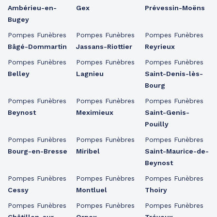
Ambérieu-en-
Gex
Prévessin-Moëns
Bugey
Pompes Funèbres
Pompes Funèbres
Pompes Funèbres
Bâgé-Dommartin
Jassans-Riottier
Reyrieux
Pompes Funèbres
Pompes Funèbres
Pompes Funèbres
Belley
Lagnieu
Saint-Denis-lès-
Bourg
Pompes Funèbres
Pompes Funèbres
Pompes Funèbres
Beynost
Meximieux
Saint-Genis-
Pouilly
Pompes Funèbres
Pompes Funèbres
Pompes Funèbres
Bourg-en-Bresse
Miribel
Saint-Maurice-de-
Beynost
Pompes Funèbres
Pompes Funèbres
Pompes Funèbres
Cessy
Montluel
Thoiry
Pompes Funèbres
Pompes Funèbres
Pompes Funèbres