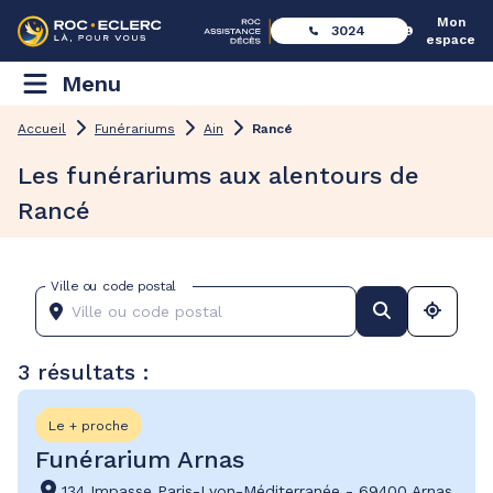
Mon
3024
espace
Menu
Accueil
Funérariums
Ain
Rancé
Les funérariums aux alentours de
Rancé
Ville ou code postal
3 résultats :
Le + proche
Funérarium Arnas
134 Impasse Paris-Lyon-Méditerranée
-
69400 Arnas