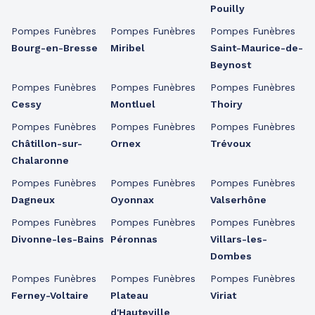
Pouilly
Pompes Funèbres
Pompes Funèbres
Pompes Funèbres
Bourg-en-Bresse
Miribel
Saint-Maurice-de-
Beynost
Pompes Funèbres
Pompes Funèbres
Pompes Funèbres
Cessy
Montluel
Thoiry
Pompes Funèbres
Pompes Funèbres
Pompes Funèbres
Châtillon-sur-
Ornex
Trévoux
Chalaronne
Pompes Funèbres
Pompes Funèbres
Pompes Funèbres
Dagneux
Oyonnax
Valserhône
Pompes Funèbres
Pompes Funèbres
Pompes Funèbres
Divonne-les-Bains
Péronnas
Villars-les-
Dombes
Pompes Funèbres
Pompes Funèbres
Pompes Funèbres
Ferney-Voltaire
Plateau
Viriat
d'Hauteville