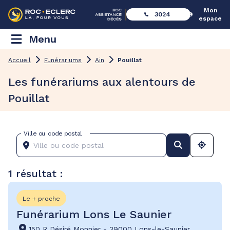
Mon
3024
espace
Menu
Accueil
Funérariums
Ain
Pouillat
Les funérariums aux alentours de
Pouillat
Ville ou code postal
1 résultat :
Le + proche
Funérarium Lons Le Saunier
150 R Désiré Monnier
-
39000 Lons-le-Saunier