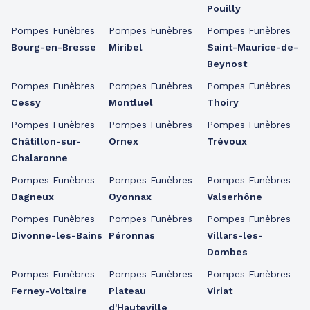
Pouilly
Pompes Funèbres
Pompes Funèbres
Pompes Funèbres
Bourg-en-Bresse
Miribel
Saint-Maurice-de-
Beynost
Pompes Funèbres
Pompes Funèbres
Pompes Funèbres
Cessy
Montluel
Thoiry
Pompes Funèbres
Pompes Funèbres
Pompes Funèbres
Châtillon-sur-
Ornex
Trévoux
Chalaronne
Pompes Funèbres
Pompes Funèbres
Pompes Funèbres
Dagneux
Oyonnax
Valserhône
Pompes Funèbres
Pompes Funèbres
Pompes Funèbres
Divonne-les-Bains
Péronnas
Villars-les-
Dombes
Pompes Funèbres
Pompes Funèbres
Pompes Funèbres
Ferney-Voltaire
Plateau
Viriat
d'Hauteville