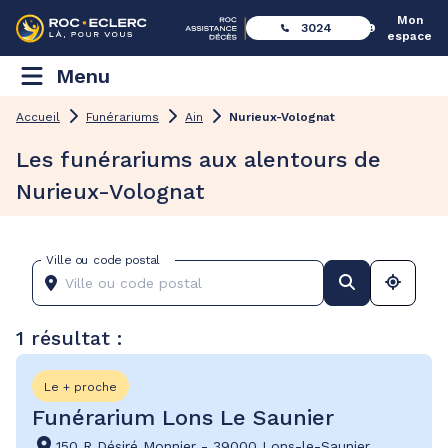
Mon
3024
espace
Menu
Accueil
Funérariums
Ain
Nurieux-Volognat
Les funérariums aux alentours de
Nurieux-Volognat
Ville ou code postal
1 résultat :
Le + proche
Funérarium Lons Le Saunier
150 R Désiré Monnier
-
39000 Lons-le-Saunier