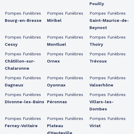
Pouilly
Pompes Funèbres
Pompes Funèbres
Pompes Funèbres
Bourg-en-Bresse
Miribel
Saint-Maurice-de-
Beynost
Pompes Funèbres
Pompes Funèbres
Pompes Funèbres
Cessy
Montluel
Thoiry
Pompes Funèbres
Pompes Funèbres
Pompes Funèbres
Châtillon-sur-
Ornex
Trévoux
Chalaronne
Pompes Funèbres
Pompes Funèbres
Pompes Funèbres
Dagneux
Oyonnax
Valserhône
Pompes Funèbres
Pompes Funèbres
Pompes Funèbres
Divonne-les-Bains
Péronnas
Villars-les-
Dombes
Pompes Funèbres
Pompes Funèbres
Pompes Funèbres
Ferney-Voltaire
Plateau
Viriat
d'Hauteville