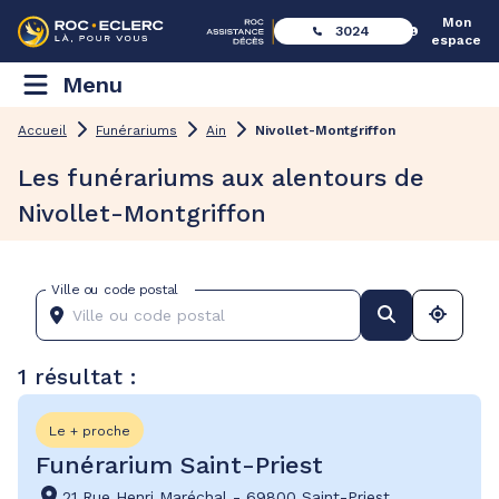
Mon
3024
espace
Menu
Accueil
Funérariums
Ain
Nivollet-Montgriffon
Les funérariums aux alentours de
Nivollet-Montgriffon
Ville ou code postal
1 résultat :
Le + proche
Funérarium Saint-Priest
21 Rue Henri Maréchal
-
69800 Saint-Priest