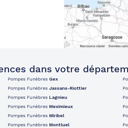
ences dans votre départem
Pompes Funèbres
Gex
P
Pompes Funèbres
Jassans-Riottier
P
Pompes Funèbres
Lagnieu
P
Pompes Funèbres
Meximieux
P
Pompes Funèbres
Miribel
P
Pompes Funèbres
Montluel
P