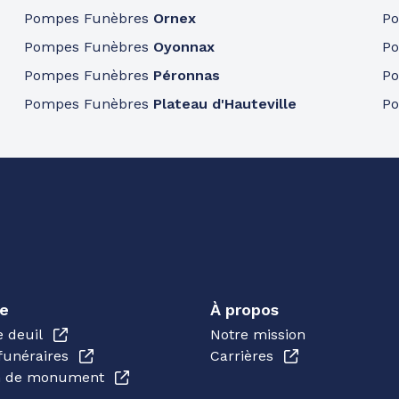
Pompes Funèbres
Ornex
P
Pompes Funèbres
Oyonnax
P
Pompes Funèbres
Péronnas
P
Pompes Funèbres
Plateau d'Hauteville
P
e
À propos
e deuil
Notre mission
funéraires
Carrières
en de monument