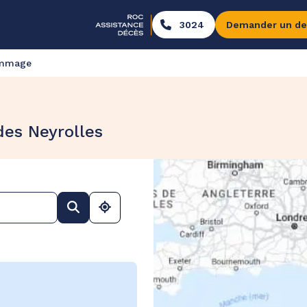
3024
Demander un de
ommage
des Neyrolles