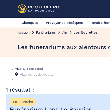
Obsèques
Prévoyance obsèques
Rendre h
Accueil
Funérariums
Ain
Les Neyrolles
Les funérariums aux alentours 
Ville ou code postal
1 résultat :
Le + proche
Funérarium Lons Le Saunier