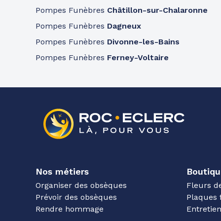
Pompes Funèbres
Châtillon-sur-Chalaronne
Pompes Funèbres
Dagneux
Pompes Funèbres
Divonne-les-Bains
Pompes Funèbres
Ferney-Voltaire
Nos métiers
Boutiqu
Organiser des obsèques
Fleurs d
Prévoir des obsèques
Plaques 
Rendre hommage
Entreti