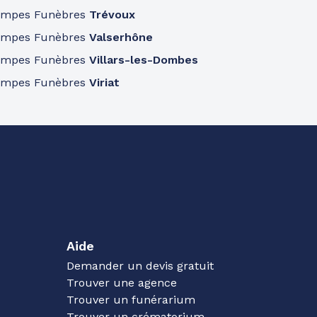
ompes Funèbres
Trévoux
ompes Funèbres
Valserhône
ompes Funèbres
Villars-les-Dombes
ompes Funèbres
Viriat
Aide
Demander un devis gratuit
Trouver une agence
Trouver un funérarium
Trouver un crématorium