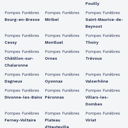
Pouilly
Pompes Funèbres
Pompes Funèbres
Pompes Funèbres
Bourg-en-Bresse
Miribel
Saint-Maurice-de-
Beynost
Pompes Funèbres
Pompes Funèbres
Pompes Funèbres
Cessy
Montluel
Thoiry
Pompes Funèbres
Pompes Funèbres
Pompes Funèbres
Châtillon-sur-
Ornex
Trévoux
Chalaronne
Pompes Funèbres
Pompes Funèbres
Pompes Funèbres
Dagneux
Oyonnax
Valserhône
Pompes Funèbres
Pompes Funèbres
Pompes Funèbres
Divonne-les-Bains
Péronnas
Villars-les-
Dombes
Pompes Funèbres
Pompes Funèbres
Pompes Funèbres
Ferney-Voltaire
Plateau
Viriat
d'Hauteville