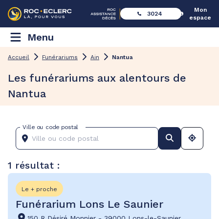
Mon
3024
espace
Menu
Accueil
Funérariums
Ain
Nantua
Les funérariums aux alentours de
Nantua
Ville ou code postal
1 résultat :
Le + proche
Funérarium Lons Le Saunier
150 R Désiré Monnier
-
39000 Lons-le-Saunier