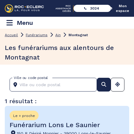
Mon
3024
espace
Menu
Accueil
Funérariums
Ain
Montagnat
Les funérariums aux alentours de
Montagnat
Ville ou code postal
1 résultat :
Le + proche
Funérarium Lons Le Saunier
150 R Désiré Monnier
-
39000 Lons-le-Saunier