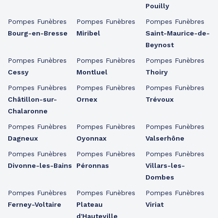
Pouilly
Pompes Funèbres
Pompes Funèbres
Pompes Funèbres
Bourg-en-Bresse
Miribel
Saint-Maurice-de-
Beynost
Pompes Funèbres
Pompes Funèbres
Pompes Funèbres
Cessy
Montluel
Thoiry
Pompes Funèbres
Pompes Funèbres
Pompes Funèbres
Châtillon-sur-
Ornex
Trévoux
Chalaronne
Pompes Funèbres
Pompes Funèbres
Pompes Funèbres
Dagneux
Oyonnax
Valserhône
Pompes Funèbres
Pompes Funèbres
Pompes Funèbres
Divonne-les-Bains
Péronnas
Villars-les-
Dombes
Pompes Funèbres
Pompes Funèbres
Pompes Funèbres
Ferney-Voltaire
Plateau
Viriat
d'Hauteville