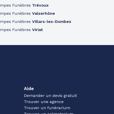
ompes Funèbres
Trévoux
ompes Funèbres
Valserhône
ompes Funèbres
Villars-les-Dombes
ompes Funèbres
Viriat
Aide
Demander un devis gratuit
Trouver une agence
Trouver un funérarium
Trouver un crématorium