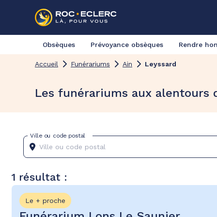
Obsèques
Prévoyance obsèques
Rendre h
Accueil
Funérariums
Ain
Leyssard
Les funérariums aux alentours 
Ville ou code postal
1 résultat :
Le + proche
Funérarium Lons Le Saunier