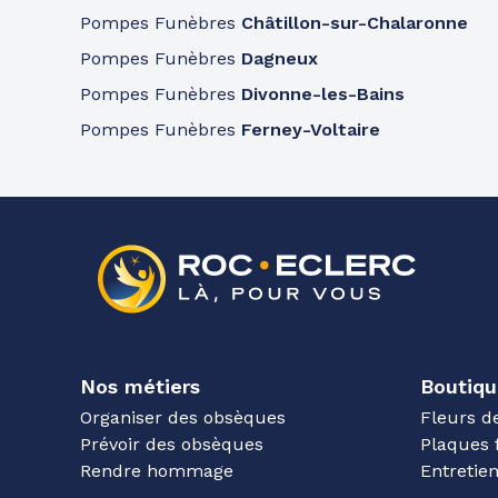
Pompes Funèbres
Châtillon-sur-Chalaronne
Pompes Funèbres
Dagneux
Pompes Funèbres
Divonne-les-Bains
Pompes Funèbres
Ferney-Voltaire
Nos métiers
Boutiqu
Organiser des obsèques
Fleurs d
Prévoir des obsèques
Plaques 
Rendre hommage
Entreti