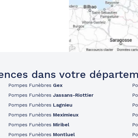
ences dans votre départem
Pompes Funèbres
Gex
P
Pompes Funèbres
Jassans-Riottier
P
Pompes Funèbres
Lagnieu
P
Pompes Funèbres
Meximieux
P
Pompes Funèbres
Miribel
P
Pompes Funèbres
Montluel
P