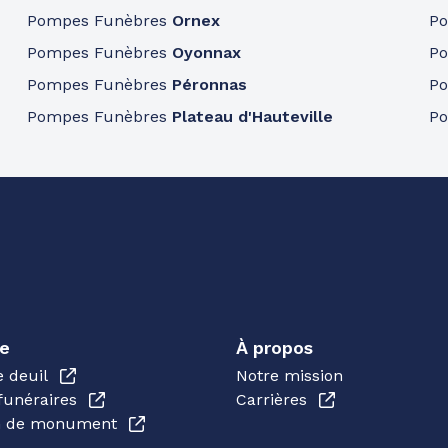
Pompes Funèbres
Ornex
P
Pompes Funèbres
Oyonnax
P
Pompes Funèbres
Péronnas
P
Pompes Funèbres
Plateau d'Hauteville
P
e
À propos
e deuil
Notre mission
funéraires
Carrières
en de monument