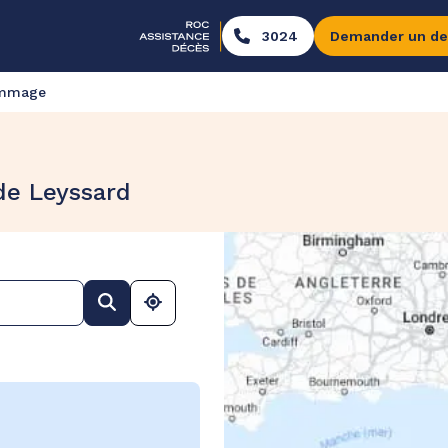
3024
Demander un de
ommage
de Leyssard