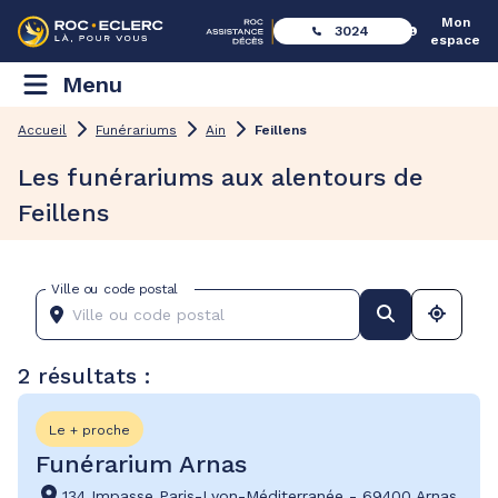
Mon
3024
espace
Menu
Accueil
Funérariums
Ain
Feillens
Les funérariums aux alentours de
Feillens
Ville ou code postal
2 résultats :
Le + proche
Funérarium Arnas
134 Impasse Paris-Lyon-Méditerranée
-
69400 Arnas