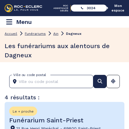
Mon
3024
espace
Menu
Accueil
Funérariums
Ain
Dagneux
Les funérariums aux alentours de
Dagneux
Ville ou code postal
4 résultats :
Le + proche
Funérarium Saint-Priest
21 Rue Henri Maréchal
-
69800 Saint-Priest