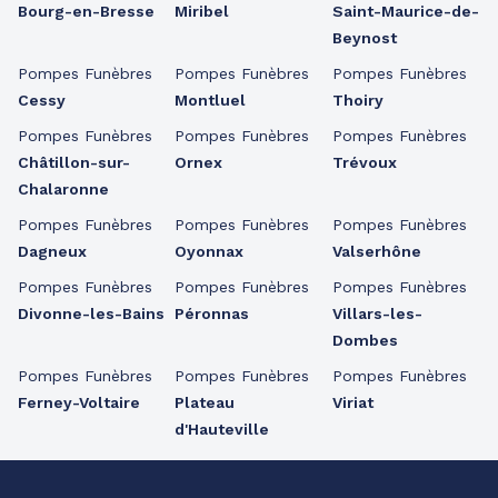
Bourg-en-Bresse
Miribel
Saint-Maurice-de-
Beynost
Pompes Funèbres
Pompes Funèbres
Pompes Funèbres
Cessy
Montluel
Thoiry
Pompes Funèbres
Pompes Funèbres
Pompes Funèbres
Châtillon-sur-
Ornex
Trévoux
Chalaronne
Pompes Funèbres
Pompes Funèbres
Pompes Funèbres
Dagneux
Oyonnax
Valserhône
Pompes Funèbres
Pompes Funèbres
Pompes Funèbres
Divonne-les-Bains
Péronnas
Villars-les-
Dombes
Pompes Funèbres
Pompes Funèbres
Pompes Funèbres
Ferney-Voltaire
Plateau
Viriat
d'Hauteville