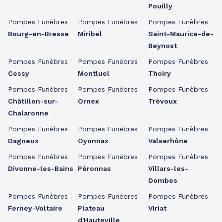
Pouilly
Pompes Funèbres
Pompes Funèbres
Pompes Funèbres
Bourg-en-Bresse
Miribel
Saint-Maurice-de-
Beynost
Pompes Funèbres
Pompes Funèbres
Pompes Funèbres
Cessy
Montluel
Thoiry
Pompes Funèbres
Pompes Funèbres
Pompes Funèbres
Châtillon-sur-
Ornex
Trévoux
Chalaronne
Pompes Funèbres
Pompes Funèbres
Pompes Funèbres
Dagneux
Oyonnax
Valserhône
Pompes Funèbres
Pompes Funèbres
Pompes Funèbres
Divonne-les-Bains
Péronnas
Villars-les-
Dombes
Pompes Funèbres
Pompes Funèbres
Pompes Funèbres
Ferney-Voltaire
Plateau
Viriat
d'Hauteville