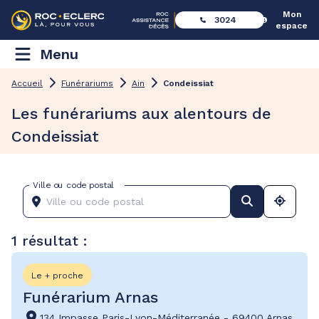
Mon
3024
espace
Menu
Accueil
Funérariums
Ain
Condeissiat
Les funérariums aux alentours de
Condeissiat
Ville ou code postal
1 résultat :
Le + proche
Funérarium Arnas
134 Impasse Paris-Lyon-Méditerranée
-
69400 Arnas