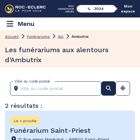
Mon
3024
espace
Menu
Accueil
Funérariums
Ain
Ambutrix
Les funérariums aux alentours
d'Ambutrix
Ville ou code postal
2 résultats :
Le + proche
Funérarium Saint-Priest
21 Rue Henri Maréchal
-
69800 Saint-Priest