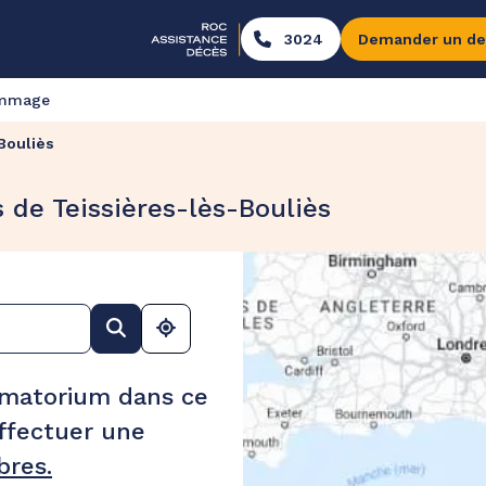
3024
Demander un de
ommage
Bouliès
 de Teissières-lès-Bouliès
ématorium dans ce
ffectuer une
res.