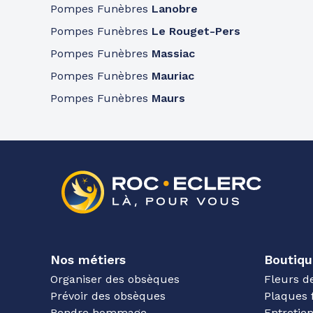
Pompes Funèbres
Lanobre
Pompes Funèbres
Le Rouget-Pers
Pompes Funèbres
Massiac
Pompes Funèbres
Mauriac
Pompes Funèbres
Maurs
Nos métiers
Boutiqu
Organiser des obsèques
Fleurs d
Prévoir des obsèques
Plaques 
Rendre hommage
Entreti