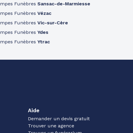
ompes Funèbres
Sansac-de-Marmiesse
ompes Funèbres
Vézac
ompes Funèbres
Vic-sur-Cère
ompes Funèbres
Ydes
ompes Funèbres
Ytrac
Aide
Demander un devis gratuit
Trouver une agence
Trouver un funérarium