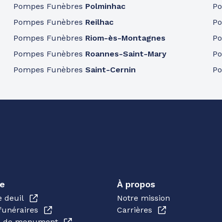
Pompes Funèbres
Polminhac
P
Pompes Funèbres
Reilhac
P
Pompes Funèbres
Riom-ès-Montagnes
P
Pompes Funèbres
Roannes-Saint-Mary
P
Pompes Funèbres
Saint-Cernin
P
e
À propos
e deuil
Notre mission
funéraires
Carrières
en de monument