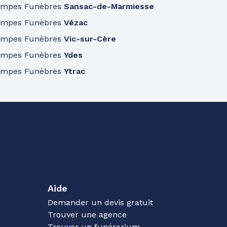
ompes Funèbres
Sansac-de-Marmiesse
ompes Funèbres
Vézac
ompes Funèbres
Vic-sur-Cère
ompes Funèbres
Ydes
ompes Funèbres
Ytrac
Aide
Demander un devis gratuit
Trouver une agence
Trouver un funérarium