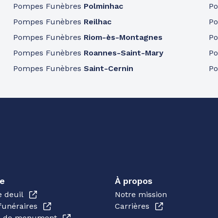
Pompes Funèbres
Polminhac
P
Pompes Funèbres
Reilhac
P
Pompes Funèbres
Riom-ès-Montagnes
P
Pompes Funèbres
Roannes-Saint-Mary
P
Pompes Funèbres
Saint-Cernin
P
e
À propos
e deuil
Notre mission
funéraires
Carrières
en de monument