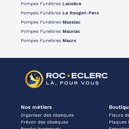
Pompes Funèbres
Lanobre
Pompes Funèbres
Le Rouget-Pers
Pompes Funèbres
Massiac
Pompes Funèbres
Mauriac
Pompes Funèbres
Maurs
Nos métiers
Boutiqu
Organiser des obsèques
Fleurs d
Prévoir des obsèques
Plaques 
Rendre hommage
Entreti