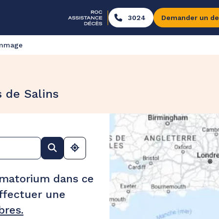
3024
Demander un de
ommage
 de Salins
ématorium dans ce
ffectuer une
res.