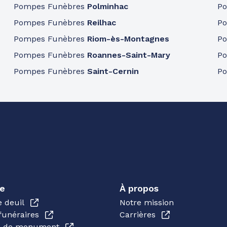
Pompes Funèbres
Polminhac
P
Pompes Funèbres
Reilhac
P
Pompes Funèbres
Riom-ès-Montagnes
P
Pompes Funèbres
Roannes-Saint-Mary
P
Pompes Funèbres
Saint-Cernin
P
e
À propos
e deuil
Notre mission
funéraires
Carrières
en de monument