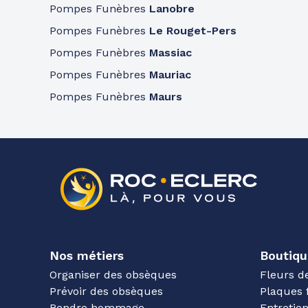
Pompes Funèbres
Lanobre
Pompes Funèbres
Le Rouget-Pers
Pompes Funèbres
Massiac
Pompes Funèbres
Mauriac
Pompes Funèbres
Maurs
Nos métiers
Boutiqu
Organiser des obsèques
Fleurs d
Prévoir des obsèques
Plaques 
Rendre hommage
Entreti