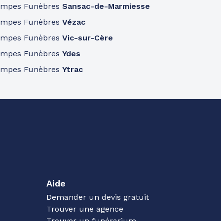
ompes Funèbres
Sansac-de-Marmiesse
ompes Funèbres
Vézac
ompes Funèbres
Vic-sur-Cère
ompes Funèbres
Ydes
ompes Funèbres
Ytrac
Aide
Demander un devis gratuit
Trouver une agence
Trouver un funérarium