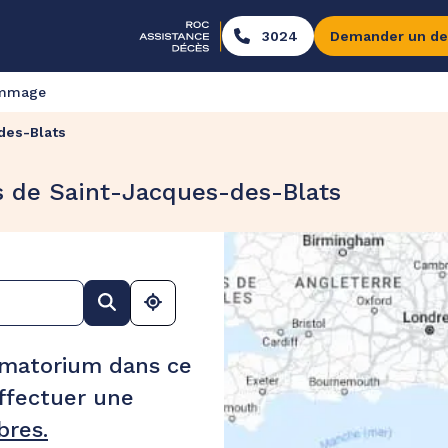
3024
Demander un de
ommage
des-Blats
s de Saint-Jacques-des-Blats
ématorium dans ce
ffectuer une
res.