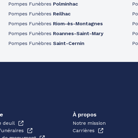
Pompes Funèbres
Polminhac
P
Pompes Funèbres
Reilhac
P
Pompes Funèbres
Riom-ès-Montagnes
P
Pompes Funèbres
Roannes-Saint-Mary
P
Pompes Funèbres
Saint-Cernin
P
e
À propos
e deuil
Notre mission
funéraires
Carrières
en de monument