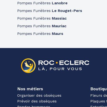
Pompes Funèbres
Lanobre
Pompes Funèbres
Le Rouget-Pers
Pompes Funèbres
Massiac
Pompes Funèbres
Mauriac
Pompes Funèbres
Maurs
Nos métiers
Boutiqu
Organiser des obsèques
Fleurs d
Prévoir des obsèques
Plaques 
Rendre hommage
Entreti