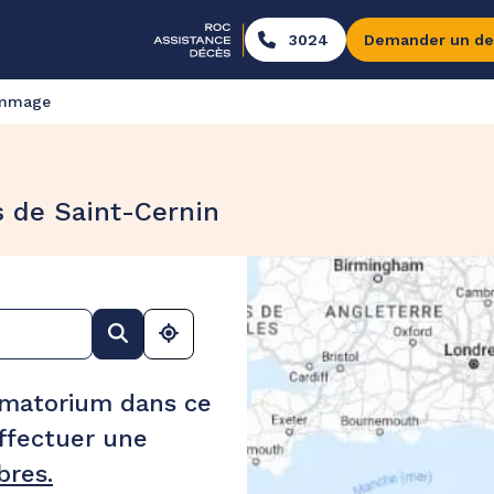
3024
Demander un de
ommage
 de Saint-Cernin
ématorium dans ce
ffectuer une
res.