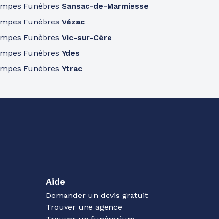
ompes Funèbres
Sansac-de-Marmiesse
ompes Funèbres
Vézac
ompes Funèbres
Vic-sur-Cère
ompes Funèbres
Ydes
ompes Funèbres
Ytrac
Aide
Demander un devis gratuit
Trouver une agence
Trouver un funérarium