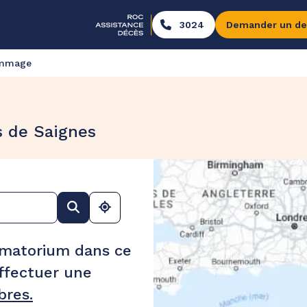
3024
Demander un de
ommage
s de Saignes
ématorium dans ce
ffectuer une
res.