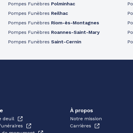
Pompes Funèbres
Polminhac
P
Pompes Funèbres
Reilhac
P
Pompes Funèbres
Riom-ès-Montagnes
P
Pompes Funèbres
Roannes-Saint-Mary
P
Pompes Funèbres
Saint-Cernin
P
e
À propos
e deuil
Notre mission
funéraires
Carrières
en de monument