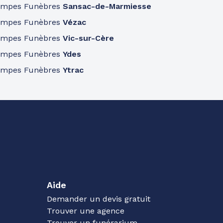
ompes Funèbres
Sansac-de-Marmiesse
ompes Funèbres
Vézac
ompes Funèbres
Vic-sur-Cère
ompes Funèbres
Ydes
ompes Funèbres
Ytrac
Aide
Demander un devis gratuit
Trouver une agence
Trouver un funérarium