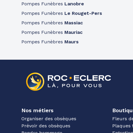
Pompes Funèbres
Lanobre
Pompes Funèbres
Le Rouget-Pers
Pompes Funèbres
Massiac
Pompes Funèbres
Mauriac
Pompes Funèbres
Maurs
Nos métiers
Boutiqu
Organiser des obsèques
Fleurs d
Prévoir des obsèques
Plaques 
Rendre hommage
Entreti