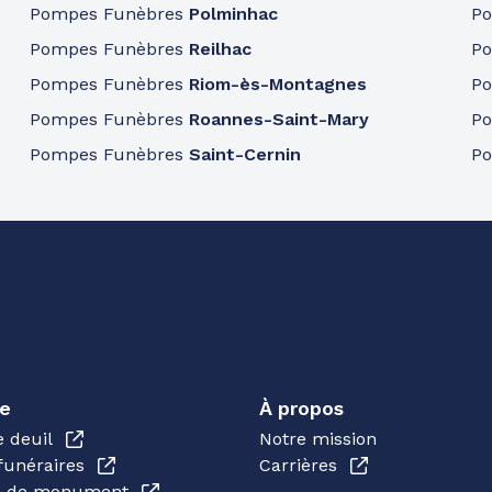
Pompes Funèbres
Polminhac
P
Pompes Funèbres
Reilhac
P
Pompes Funèbres
Riom-ès-Montagnes
P
Pompes Funèbres
Roannes-Saint-Mary
P
Pompes Funèbres
Saint-Cernin
P
e
À propos
e deuil
Notre mission
funéraires
Carrières
en de monument