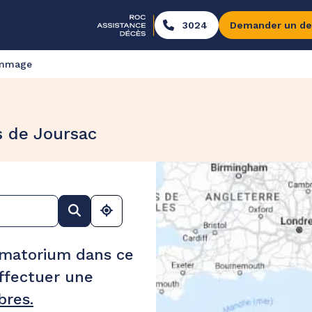
3024
Demander un de
ommage
s de Joursac
ématorium dans ce
ffectuer une
res.