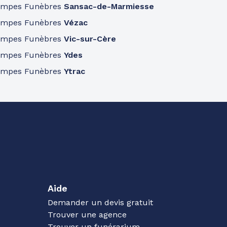
ompes Funèbres
Sansac-de-Marmiesse
ompes Funèbres
Vézac
ompes Funèbres
Vic-sur-Cère
ompes Funèbres
Ydes
ompes Funèbres
Ytrac
Aide
Demander un devis gratuit
Trouver une agence
Trouver un funérarium