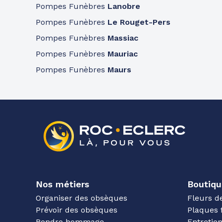
Pompes Funèbres
Lanobre
Pompes Funèbres
Le Rouget-Pers
Pompes Funèbres
Massiac
Pompes Funèbres
Mauriac
Pompes Funèbres
Maurs
Nos métiers
Boutiqu
Organiser des obsèques
Fleurs d
Prévoir des obsèques
Plaques 
Rendre hommage
Entreti