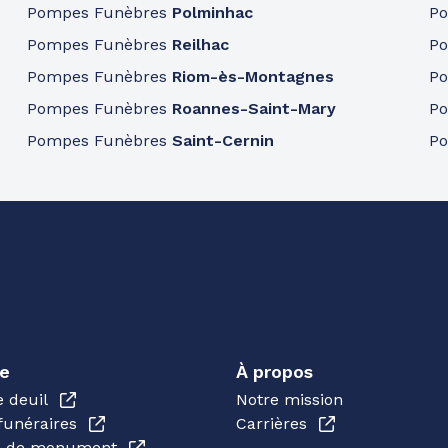
Pompes Funèbres
Polminhac
P
Pompes Funèbres
Reilhac
P
Pompes Funèbres
Riom-ès-Montagnes
P
Pompes Funèbres
Roannes-Saint-Mary
P
Pompes Funèbres
Saint-Cernin
P
e
À propos
e deuil
Notre mission
funéraires
Carrières
en de monument