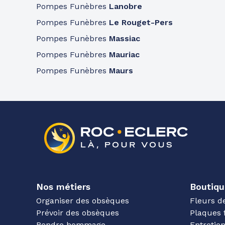
Pompes Funèbres
Lanobre
Pompes Funèbres
Le Rouget-Pers
Pompes Funèbres
Massiac
Pompes Funèbres
Mauriac
Pompes Funèbres
Maurs
Nos métiers
Boutiqu
Organiser des obsèques
Fleurs d
Prévoir des obsèques
Plaques 
Rendre hommage
Entreti