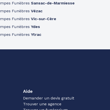
ompes Funèbres
Sansac-de-Marmiesse
ompes Funèbres
Vézac
ompes Funèbres
Vic-sur-Cère
ompes Funèbres
Ydes
ompes Funèbres
Ytrac
Aide
Demander un devis gratuit
Trouver une agence
Trouver un funérarium