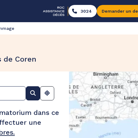
3024
Demander un de
ommage
s de Coren
ématorium dans ce
ffectuer une
res.