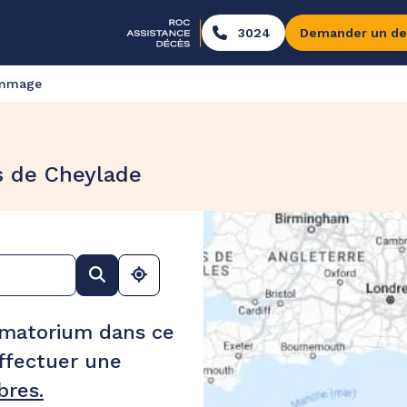
3024
Demander un de
ommage
s de Cheylade
ématorium dans ce
ffectuer une
res.