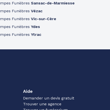
ompes Funèbres
Sansac-de-Marmiesse
ompes Funèbres
Vézac
ompes Funèbres
Vic-sur-Cère
ompes Funèbres
Ydes
ompes Funèbres
Ytrac
Aide
Demander un devis gratuit
Trouver une agence
Trouver un funérarium