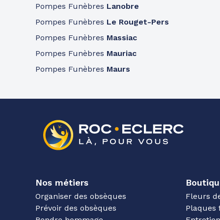
Pompes Funèbres
Lanobre
Pompes Funèbres
Le Rouget-Pers
Pompes Funèbres
Massiac
Pompes Funèbres
Mauriac
Pompes Funèbres
Maurs
Nos métiers
Boutiqu
Organiser des obsèques
Fleurs d
Prévoir des obsèques
Plaques 
Rendre hommage
Entreti