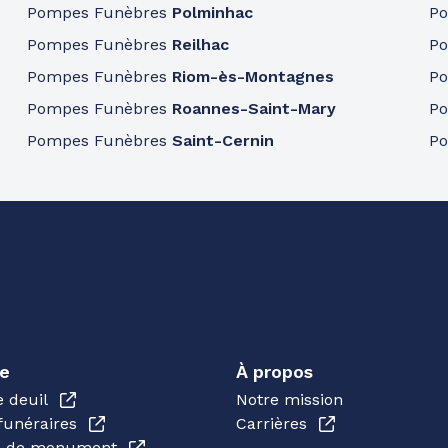
Pompes Funèbres
Polminhac
P
Pompes Funèbres
Reilhac
P
Pompes Funèbres
Riom-ès-Montagnes
P
Pompes Funèbres
Roannes-Saint-Mary
P
Pompes Funèbres
Saint-Cernin
P
e
À propos
e deuil
Notre mission
funéraires
Carrières
en de monument