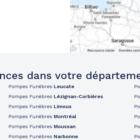
nces dans votre départem
Pompes Funèbres
Leucate
P
Pompes Funèbres
Lézignan-Corbières
P
Pompes Funèbres
Limoux
P
Pompes Funèbres
Montréal
P
Pompes Funèbres
Moussan
P
Pompes Funèbres
Narbonne
P