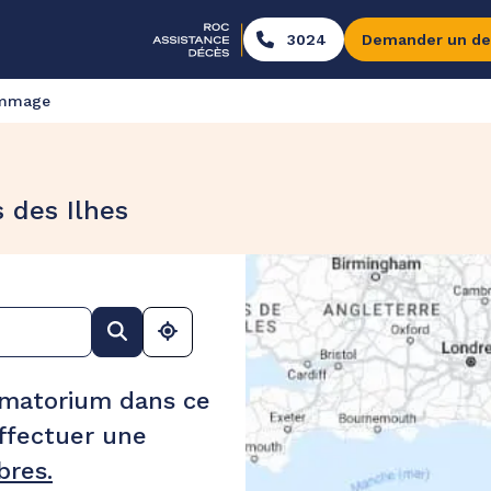
3024
Demander un de
ommage
 des Ilhes
ématorium dans ce
ffectuer une
res.