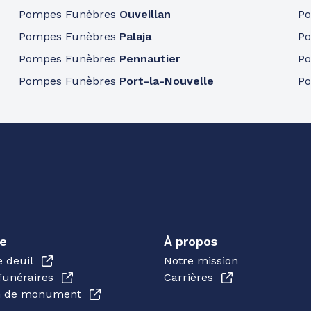
Pompes Funèbres
Ouveillan
P
Pompes Funèbres
Palaja
P
Pompes Funèbres
Pennautier
P
Pompes Funèbres
Port-la-Nouvelle
P
e
À propos
e deuil
Notre mission
funéraires
Carrières
en de monument