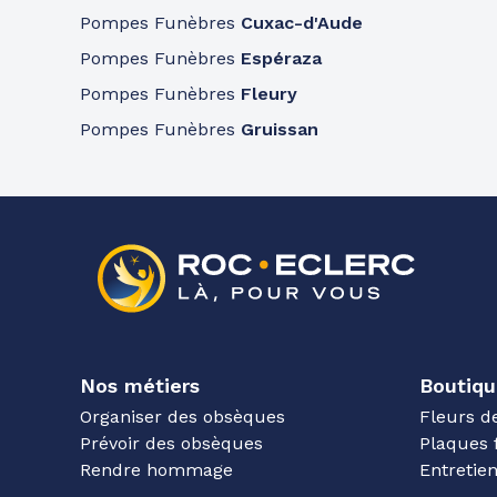
Pompes Funèbres
Cuxac-d'Aude
Pompes Funèbres
Espéraza
Pompes Funèbres
Fleury
Pompes Funèbres
Gruissan
Nos métiers
Boutiqu
Organiser des obsèques
Fleurs d
Prévoir des obsèques
Plaques 
Rendre hommage
Entreti