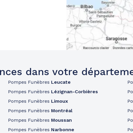
nces dans votre départem
Pompes Funèbres
Leucate
P
Pompes Funèbres
Lézignan-Corbières
P
Pompes Funèbres
Limoux
P
Pompes Funèbres
Montréal
P
Pompes Funèbres
Moussan
P
Pompes Funèbres
Narbonne
P