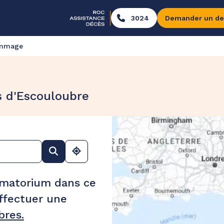
3024
Demander un de
ommage
s d'Escouloubre
ématorium dans ce
ffectuer une
res.