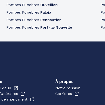
Pompes Funèbres
Ouveillan
P
Pompes Funèbres
Palaja
P
Pompes Funèbres
Pennautier
P
Pompes Funèbres
Port-la-Nouvelle
P
e
À propos
e deuil
Notre mission
funéraires
Carrières
en de monument