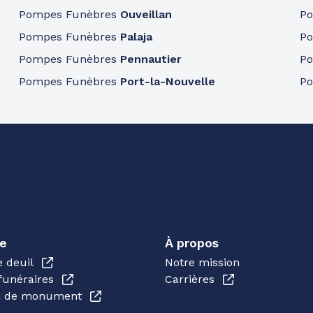
Pompes Funèbres
Ouveillan
P
Pompes Funèbres
Palaja
P
Pompes Funèbres
Pennautier
P
Pompes Funèbres
Port-la-Nouvelle
P
e
À propos
e deuil
Notre mission
funéraires
Carrières
en de monument