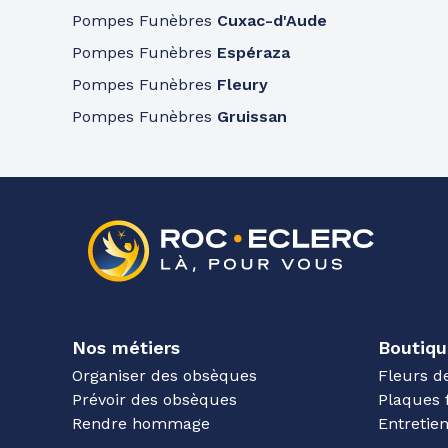
Pompes Funèbres
Cuxac-d'Aude
Pompes Funèbres
Espéraza
Pompes Funèbres
Fleury
Pompes Funèbres
Gruissan
Nos métiers
Boutiqu
Organiser des obsèques
Fleurs d
Prévoir des obsèques
Plaques 
Rendre hommage
Entreti