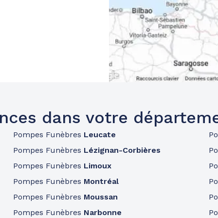
nces dans votre départem
Pompes Funèbres
Leucate
P
Pompes Funèbres
Lézignan-Corbières
P
Pompes Funèbres
Limoux
P
Pompes Funèbres
Montréal
P
Pompes Funèbres
Moussan
P
Pompes Funèbres
Narbonne
P