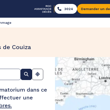
3024
Demander un de
ommage
s de Couiza
ématorium dans ce
ffectuer une
res.