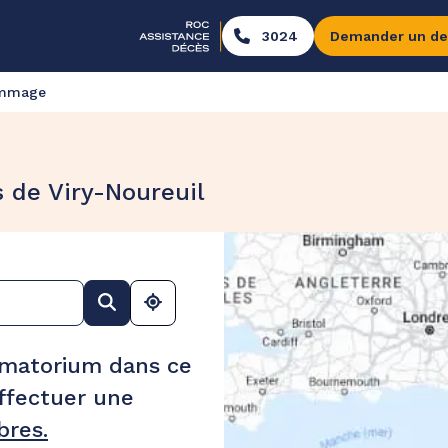
3024
Demander un de
ommage
 de Viry-Noureuil
ématorium dans ce
ffectuer une
res.