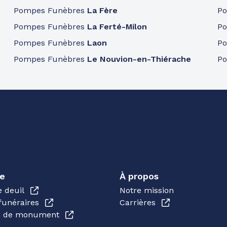
Pompes Funèbres
La Fère
P
Pompes Funèbres
La Ferté-Milon
P
Pompes Funèbres
Laon
P
Pompes Funèbres
Le Nouvion-en-Thiérache
P
e
À propos
e deuil
Notre mission
funéraires
Carrières
en de monument