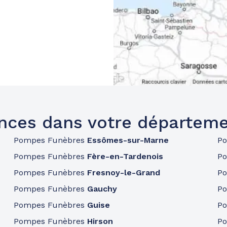
nces dans votre départeme
Pompes Funèbres
Essômes-sur-Marne
P
Pompes Funèbres
Fère-en-Tardenois
P
Pompes Funèbres
Fresnoy-le-Grand
P
Pompes Funèbres
Gauchy
P
Pompes Funèbres
Guise
P
Pompes Funèbres
Hirson
P