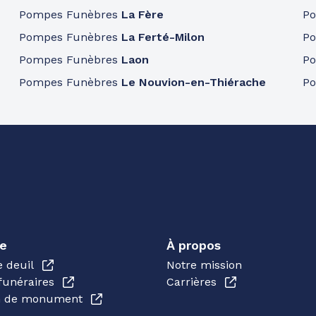
Pompes Funèbres
La Fère
P
Pompes Funèbres
La Ferté-Milon
P
Pompes Funèbres
Laon
P
Pompes Funèbres
Le Nouvion-en-Thiérache
P
e
À propos
e deuil
Notre mission
funéraires
Carrières
en de monument