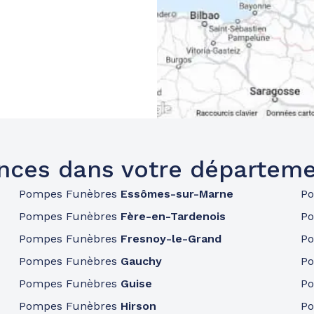
nces dans votre départeme
Pompes Funèbres
Essômes-sur-Marne
P
Pompes Funèbres
Fère-en-Tardenois
P
Pompes Funèbres
Fresnoy-le-Grand
P
Pompes Funèbres
Gauchy
P
Pompes Funèbres
Guise
P
Pompes Funèbres
Hirson
P