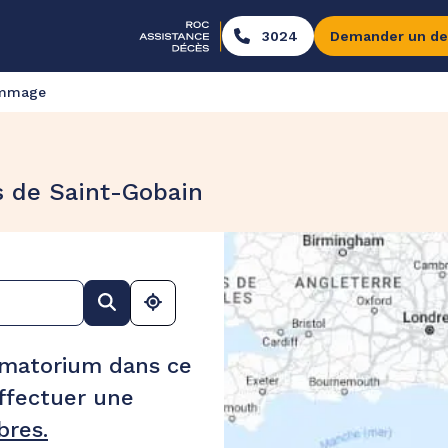
3024
Demander un de
ommage
s de Saint-Gobain
ématorium dans ce
ffectuer une
res.