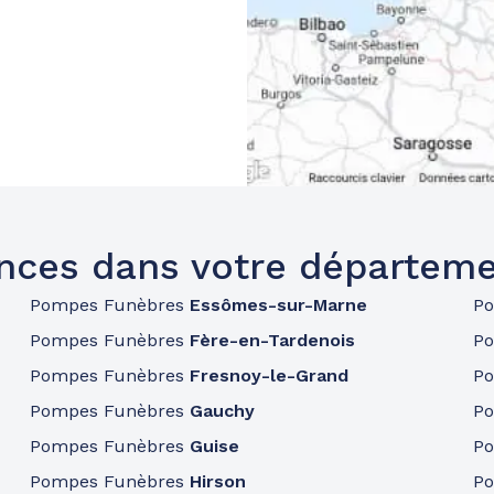
nces dans votre départeme
Pompes Funèbres
Essômes-sur-Marne
P
Pompes Funèbres
Fère-en-Tardenois
P
Pompes Funèbres
Fresnoy-le-Grand
P
Pompes Funèbres
Gauchy
P
Pompes Funèbres
Guise
P
Pompes Funèbres
Hirson
P