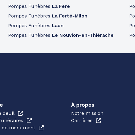
Pompes Funèbres
La Fère
P
Pompes Funèbres
La Ferté-Milon
P
Pompes Funèbres
Laon
P
Pompes Funèbres
Le Nouvion-en-Thiérache
P
e
À propos
e deuil
Notre mission
funéraires
Carrières
en de monument