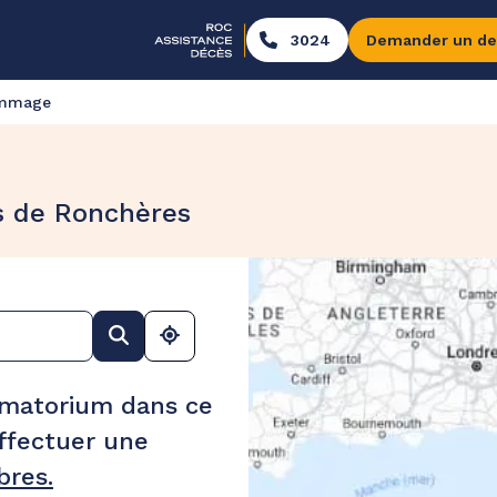
3024
Demander un de
ommage
s de Ronchères
ématorium dans ce
ffectuer une
res.