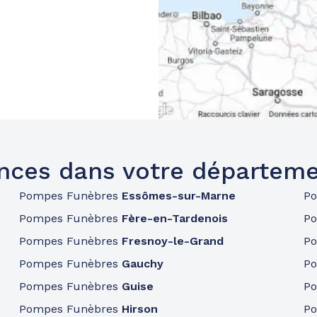
nces dans votre départeme
Pompes Funèbres
Essômes-sur-Marne
P
Pompes Funèbres
Fère-en-Tardenois
P
Pompes Funèbres
Fresnoy-le-Grand
P
Pompes Funèbres
Gauchy
P
Pompes Funèbres
Guise
P
Pompes Funèbres
Hirson
P