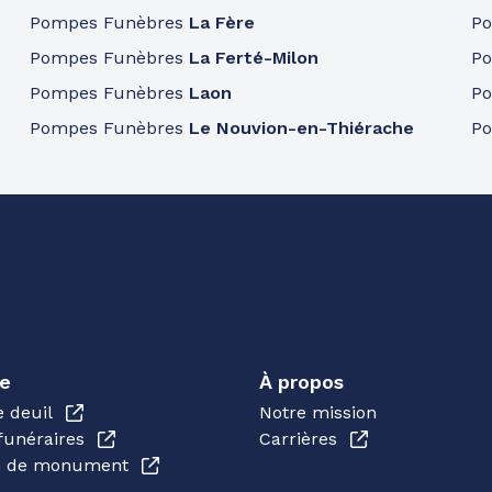
Pompes Funèbres
La Fère
P
Pompes Funèbres
La Ferté-Milon
P
Pompes Funèbres
Laon
P
Pompes Funèbres
Le Nouvion-en-Thiérache
P
e
À propos
e deuil
Notre mission
funéraires
Carrières
en de monument