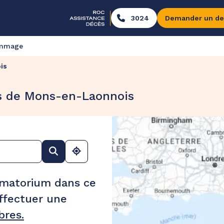
3024
Demander un de
ommage
is
s de Mons-en-Laonnois
ématorium dans ce
ffectuer une
res.