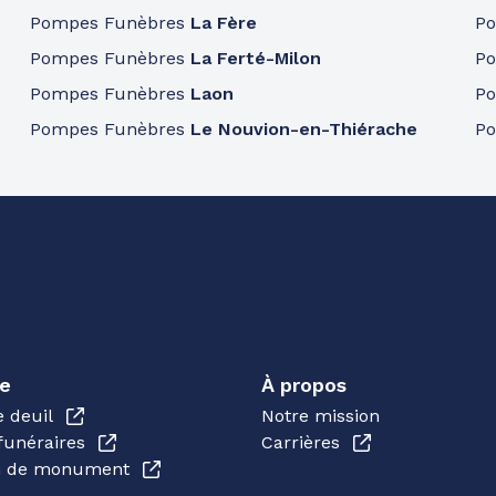
Pompes Funèbres
La Fère
P
Pompes Funèbres
La Ferté-Milon
P
Pompes Funèbres
Laon
P
Pompes Funèbres
Le Nouvion-en-Thiérache
P
e
À propos
e deuil
Notre mission
funéraires
Carrières
en de monument