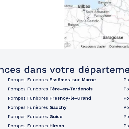
nces dans votre départeme
Pompes Funèbres
Essômes-sur-Marne
P
Pompes Funèbres
Fère-en-Tardenois
P
Pompes Funèbres
Fresnoy-le-Grand
P
Pompes Funèbres
Gauchy
P
Pompes Funèbres
Guise
P
Pompes Funèbres
Hirson
P