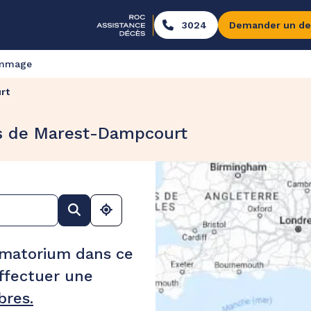
3024
Demander un de
ommage
rt
s de Marest-Dampcourt
ématorium dans ce
ffectuer une
res.