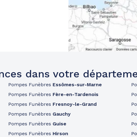
nces dans votre départeme
Pompes Funèbres
Essômes-sur-Marne
P
Pompes Funèbres
Fère-en-Tardenois
P
Pompes Funèbres
Fresnoy-le-Grand
P
Pompes Funèbres
Gauchy
P
Pompes Funèbres
Guise
P
Pompes Funèbres
Hirson
P