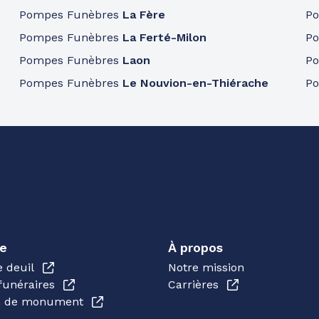
Pompes Funèbres
La Fère
P
Pompes Funèbres
La Ferté-Milon
P
Pompes Funèbres
Laon
P
Pompes Funèbres
Le Nouvion-en-Thiérache
P
e
À propos
e deuil
Notre mission
funéraires
Carrières
en de monument