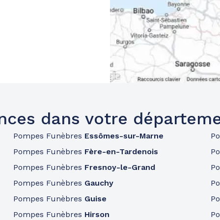
nces dans votre départeme
Pompes Funèbres
Essômes-sur-Marne
P
Pompes Funèbres
Fère-en-Tardenois
P
Pompes Funèbres
Fresnoy-le-Grand
P
Pompes Funèbres
Gauchy
P
Pompes Funèbres
Guise
P
Pompes Funèbres
Hirson
P