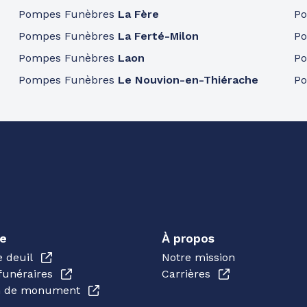
Pompes Funèbres
La Fère
P
Pompes Funèbres
La Ferté-Milon
P
Pompes Funèbres
Laon
P
Pompes Funèbres
Le Nouvion-en-Thiérache
P
e
À propos
e deuil
Notre mission
funéraires
Carrières
en de monument