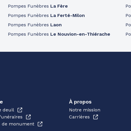
Pompes Funèbres
La Fère
P
Pompes Funèbres
La Ferté-Milon
P
Pompes Funèbres
Laon
P
Pompes Funèbres
Le Nouvion-en-Thiérache
P
e
À propos
e deuil
Notre mission
funéraires
Carrières
en de monument