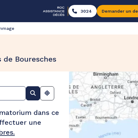
3024
Demander un de
ommage
s de Bouresches
ématorium dans ce
ffectuer une
res.