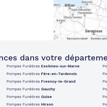
nces dans votre départeme
Pompes Funèbres
Essômes-sur-Marne
P
Pompes Funèbres
Fère-en-Tardenois
P
Pompes Funèbres
Fresnoy-le-Grand
P
Pompes Funèbres
Gauchy
P
Pompes Funèbres
Guise
P
Pompes Funèbres
Hirson
P