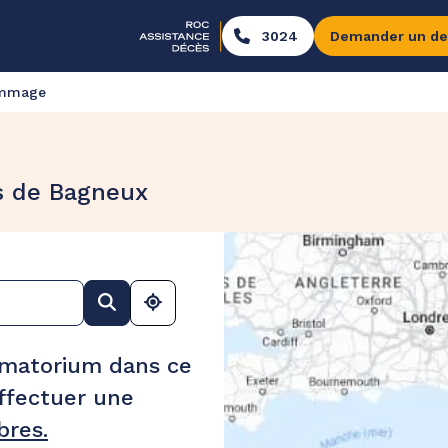
3024
Demander un de
ommage
s de Bagneux
ématorium dans ce
ffectuer une
res.