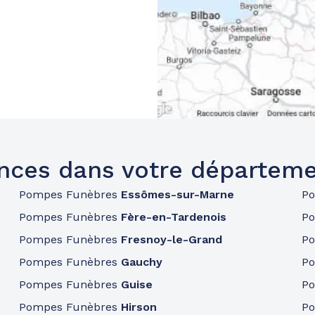
nces dans votre départeme
Pompes Funèbres
Essômes-sur-Marne
P
Pompes Funèbres
Fère-en-Tardenois
P
Pompes Funèbres
Fresnoy-le-Grand
P
Pompes Funèbres
Gauchy
P
Pompes Funèbres
Guise
P
Pompes Funèbres
Hirson
P