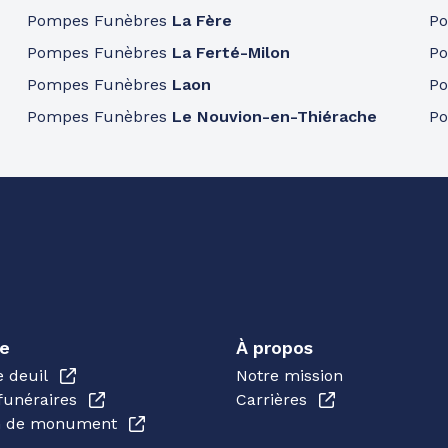
Pompes Funèbres
La Fère
P
Pompes Funèbres
La Ferté-Milon
P
Pompes Funèbres
Laon
P
Pompes Funèbres
Le Nouvion-en-Thiérache
P
e
À propos
e deuil
Notre mission
funéraires
Carrières
en de monument