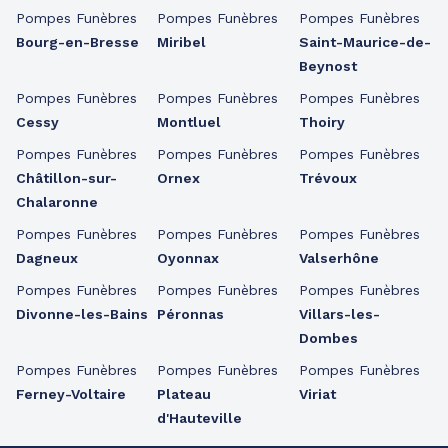
Pompes Funèbres
Pompes Funèbres
Pompes Funèbres
Bourg-en-Bresse
Miribel
Saint-Maurice-de-
Beynost
Pompes Funèbres
Pompes Funèbres
Pompes Funèbres
Cessy
Montluel
Thoiry
Pompes Funèbres
Pompes Funèbres
Pompes Funèbres
Châtillon-sur-
Ornex
Trévoux
Chalaronne
Pompes Funèbres
Pompes Funèbres
Pompes Funèbres
Dagneux
Oyonnax
Valserhône
Pompes Funèbres
Pompes Funèbres
Pompes Funèbres
Divonne-les-Bains
Péronnas
Villars-les-
Dombes
Pompes Funèbres
Pompes Funèbres
Pompes Funèbres
Ferney-Voltaire
Plateau
Viriat
d'Hauteville