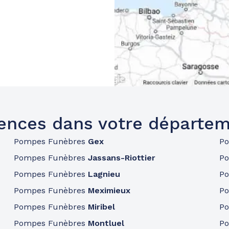
ences dans votre départem
Pompes Funèbres
Gex
P
Pompes Funèbres
Jassans-Riottier
P
Pompes Funèbres
Lagnieu
P
Pompes Funèbres
Meximieux
P
Pompes Funèbres
Miribel
P
Pompes Funèbres
Montluel
P