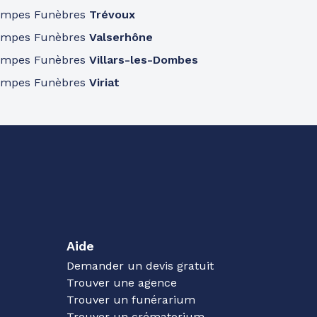
ompes Funèbres
Trévoux
ompes Funèbres
Valserhône
ompes Funèbres
Villars-les-Dombes
ompes Funèbres
Viriat
Aide
Demander un devis gratuit
Trouver une agence
Trouver un funérarium
Trouver un crématorium