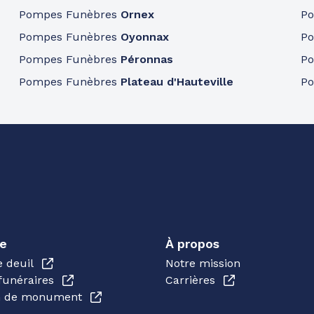
Pompes Funèbres
Ornex
P
Pompes Funèbres
Oyonnax
P
Pompes Funèbres
Péronnas
P
Pompes Funèbres
Plateau d'Hauteville
P
e
À propos
e deuil
Notre mission
funéraires
Carrières
en de monument