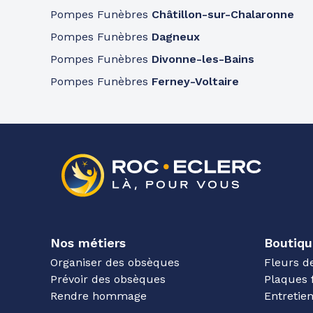
Pompes Funèbres
Châtillon-sur-Chalaronne
Pompes Funèbres
Dagneux
Pompes Funèbres
Divonne-les-Bains
Pompes Funèbres
Ferney-Voltaire
Nos métiers
Boutiqu
Organiser des obsèques
Fleurs d
Prévoir des obsèques
Plaques 
Rendre hommage
Entreti