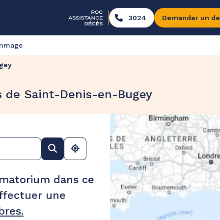
3024
Demander un de
ommage
gey
s de Saint-Denis-en-Bugey
ématorium dans ce
ffectuer une
res.