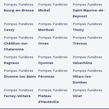
Pompes Funèbres
Pompes Funèbres
Pompes Funèbres
Bourg-en-Bresse
Miribel
Saint-Maurice-de-
Beynost
Pompes Funèbres
Pompes Funèbres
Pompes Funèbres
Cessy
Montluel
Thoiry
Pompes Funèbres
Pompes Funèbres
Pompes Funèbres
Châtillon-sur-
Ornex
Trévoux
Chalaronne
Pompes Funèbres
Pompes Funèbres
Pompes Funèbres
Dagneux
Oyonnax
Valserhône
Pompes Funèbres
Pompes Funèbres
Pompes Funèbres
Divonne-les-Bains
Péronnas
Villars-les-
Dombes
Pompes Funèbres
Pompes Funèbres
Pompes Funèbres
Ferney-Voltaire
Plateau
Viriat
d'Hauteville