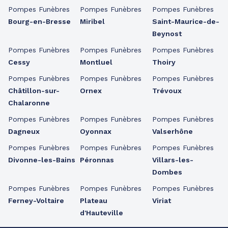
Pompes Funèbres
Pompes Funèbres
Pompes Funèbres
Bourg-en-Bresse
Miribel
Saint-Maurice-de-
Beynost
Pompes Funèbres
Pompes Funèbres
Pompes Funèbres
Cessy
Montluel
Thoiry
Pompes Funèbres
Pompes Funèbres
Pompes Funèbres
Châtillon-sur-
Ornex
Trévoux
Chalaronne
Pompes Funèbres
Pompes Funèbres
Pompes Funèbres
Dagneux
Oyonnax
Valserhône
Pompes Funèbres
Pompes Funèbres
Pompes Funèbres
Divonne-les-Bains
Péronnas
Villars-les-
Dombes
Pompes Funèbres
Pompes Funèbres
Pompes Funèbres
Ferney-Voltaire
Plateau
Viriat
d'Hauteville