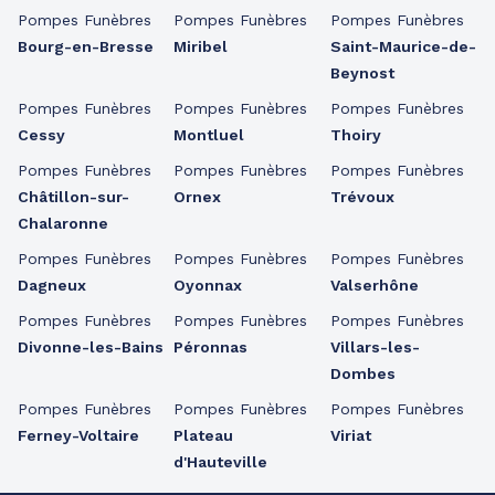
Pompes Funèbres
Pompes Funèbres
Pompes Funèbres
Bourg-en-Bresse
Miribel
Saint-Maurice-de-
Beynost
Pompes Funèbres
Pompes Funèbres
Pompes Funèbres
Cessy
Montluel
Thoiry
Pompes Funèbres
Pompes Funèbres
Pompes Funèbres
Châtillon-sur-
Ornex
Trévoux
Chalaronne
Pompes Funèbres
Pompes Funèbres
Pompes Funèbres
Dagneux
Oyonnax
Valserhône
Pompes Funèbres
Pompes Funèbres
Pompes Funèbres
Divonne-les-Bains
Péronnas
Villars-les-
Dombes
Pompes Funèbres
Pompes Funèbres
Pompes Funèbres
Ferney-Voltaire
Plateau
Viriat
d'Hauteville