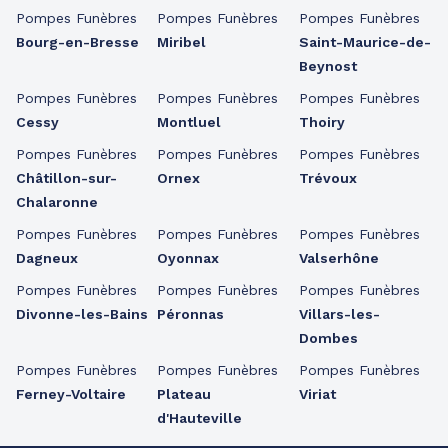
Pompes Funèbres
Pompes Funèbres
Pompes Funèbres
Bourg-en-Bresse
Miribel
Saint-Maurice-de-
Beynost
Pompes Funèbres
Pompes Funèbres
Pompes Funèbres
Cessy
Montluel
Thoiry
Pompes Funèbres
Pompes Funèbres
Pompes Funèbres
Châtillon-sur-
Ornex
Trévoux
Chalaronne
Pompes Funèbres
Pompes Funèbres
Pompes Funèbres
Dagneux
Oyonnax
Valserhône
Pompes Funèbres
Pompes Funèbres
Pompes Funèbres
Divonne-les-Bains
Péronnas
Villars-les-
Dombes
Pompes Funèbres
Pompes Funèbres
Pompes Funèbres
Ferney-Voltaire
Plateau
Viriat
d'Hauteville