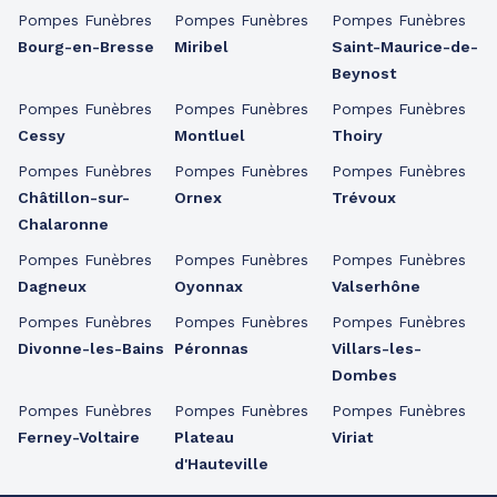
Pompes Funèbres
Pompes Funèbres
Pompes Funèbres
Bourg-en-Bresse
Miribel
Saint-Maurice-de-
Beynost
Pompes Funèbres
Pompes Funèbres
Pompes Funèbres
Cessy
Montluel
Thoiry
Pompes Funèbres
Pompes Funèbres
Pompes Funèbres
Châtillon-sur-
Ornex
Trévoux
Chalaronne
Pompes Funèbres
Pompes Funèbres
Pompes Funèbres
Dagneux
Oyonnax
Valserhône
Pompes Funèbres
Pompes Funèbres
Pompes Funèbres
Divonne-les-Bains
Péronnas
Villars-les-
Dombes
Pompes Funèbres
Pompes Funèbres
Pompes Funèbres
Ferney-Voltaire
Plateau
Viriat
d'Hauteville