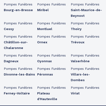
Pompes Funèbres
Pompes Funèbres
Pompes Funèbres
Bourg-en-Bresse
Miribel
Saint-Maurice-de-
Beynost
Pompes Funèbres
Pompes Funèbres
Pompes Funèbres
Cessy
Montluel
Thoiry
Pompes Funèbres
Pompes Funèbres
Pompes Funèbres
Châtillon-sur-
Ornex
Trévoux
Chalaronne
Pompes Funèbres
Pompes Funèbres
Pompes Funèbres
Dagneux
Oyonnax
Valserhône
Pompes Funèbres
Pompes Funèbres
Pompes Funèbres
Divonne-les-Bains
Péronnas
Villars-les-
Dombes
Pompes Funèbres
Pompes Funèbres
Pompes Funèbres
Ferney-Voltaire
Plateau
Viriat
d'Hauteville