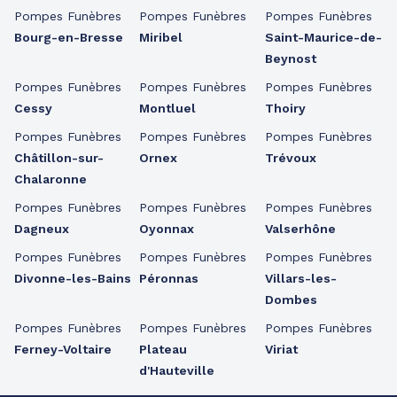
Pompes Funèbres
Pompes Funèbres
Pompes Funèbres
Bourg-en-Bresse
Miribel
Saint-Maurice-de-
Beynost
Pompes Funèbres
Pompes Funèbres
Pompes Funèbres
Cessy
Montluel
Thoiry
Pompes Funèbres
Pompes Funèbres
Pompes Funèbres
Châtillon-sur-
Ornex
Trévoux
Chalaronne
Pompes Funèbres
Pompes Funèbres
Pompes Funèbres
Dagneux
Oyonnax
Valserhône
Pompes Funèbres
Pompes Funèbres
Pompes Funèbres
Divonne-les-Bains
Péronnas
Villars-les-
Dombes
Pompes Funèbres
Pompes Funèbres
Pompes Funèbres
Ferney-Voltaire
Plateau
Viriat
d'Hauteville