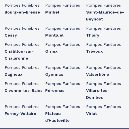
Pompes Funèbres
Pompes Funèbres
Pompes Funèbres
Bourg-en-Bresse
Miribel
Saint-Maurice-de-
Beynost
Pompes Funèbres
Pompes Funèbres
Pompes Funèbres
Cessy
Montluel
Thoiry
Pompes Funèbres
Pompes Funèbres
Pompes Funèbres
Châtillon-sur-
Ornex
Trévoux
Chalaronne
Pompes Funèbres
Pompes Funèbres
Pompes Funèbres
Dagneux
Oyonnax
Valserhône
Pompes Funèbres
Pompes Funèbres
Pompes Funèbres
Divonne-les-Bains
Péronnas
Villars-les-
Dombes
Pompes Funèbres
Pompes Funèbres
Pompes Funèbres
Ferney-Voltaire
Plateau
Viriat
d'Hauteville