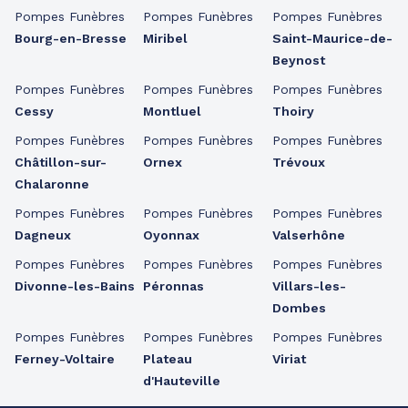
Pompes Funèbres
Pompes Funèbres
Pompes Funèbres
Bourg-en-Bresse
Miribel
Saint-Maurice-de-
Beynost
Pompes Funèbres
Pompes Funèbres
Pompes Funèbres
Cessy
Montluel
Thoiry
Pompes Funèbres
Pompes Funèbres
Pompes Funèbres
Châtillon-sur-
Ornex
Trévoux
Chalaronne
Pompes Funèbres
Pompes Funèbres
Pompes Funèbres
Dagneux
Oyonnax
Valserhône
Pompes Funèbres
Pompes Funèbres
Pompes Funèbres
Divonne-les-Bains
Péronnas
Villars-les-
Dombes
Pompes Funèbres
Pompes Funèbres
Pompes Funèbres
Ferney-Voltaire
Plateau
Viriat
d'Hauteville