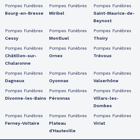
Pompes Funèbres
Pompes Funèbres
Pompes Funèbres
Bourg-en-Bresse
Miribel
Saint-Maurice-de-
Beynost
Pompes Funèbres
Pompes Funèbres
Pompes Funèbres
Cessy
Montluel
Thoiry
Pompes Funèbres
Pompes Funèbres
Pompes Funèbres
Châtillon-sur-
Ornex
Trévoux
Chalaronne
Pompes Funèbres
Pompes Funèbres
Pompes Funèbres
Dagneux
Oyonnax
Valserhône
Pompes Funèbres
Pompes Funèbres
Pompes Funèbres
Divonne-les-Bains
Péronnas
Villars-les-
Dombes
Pompes Funèbres
Pompes Funèbres
Pompes Funèbres
Ferney-Voltaire
Plateau
Viriat
d'Hauteville