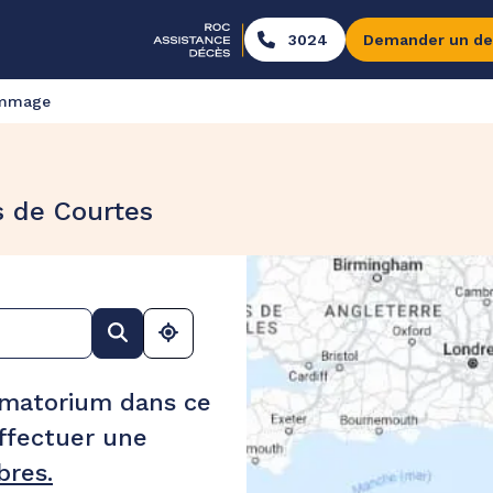
3024
Demander un de
ommage
s de Courtes
ématorium dans ce
ffectuer une
res.