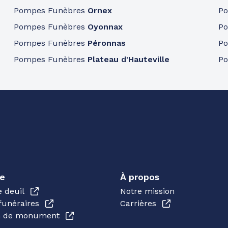
Pompes Funèbres
Ornex
P
Pompes Funèbres
Oyonnax
P
Pompes Funèbres
Péronnas
P
Pompes Funèbres
Plateau d'Hauteville
P
e
À propos
e deuil
Notre mission
funéraires
Carrières
en de monument