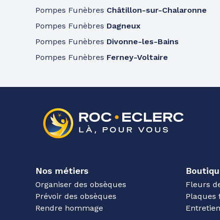
Pompes Funèbres
Châtillon-sur-Chalaronne
Pompes Funèbres
Dagneux
Pompes Funèbres
Divonne-les-Bains
Pompes Funèbres
Ferney-Voltaire
Nos métiers
Boutiqu
Organiser des obsèques
Fleurs d
Prévoir des obsèques
Plaques 
Rendre hommage
Entreti