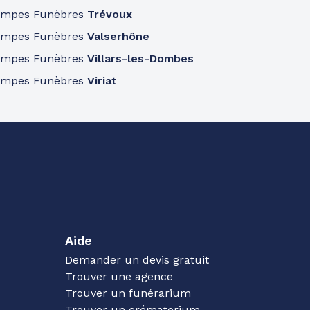
ompes Funèbres
Trévoux
ompes Funèbres
Valserhône
ompes Funèbres
Villars-les-Dombes
ompes Funèbres
Viriat
Aide
Demander un devis gratuit
Trouver une agence
Trouver un funérarium
Trouver un crématorium