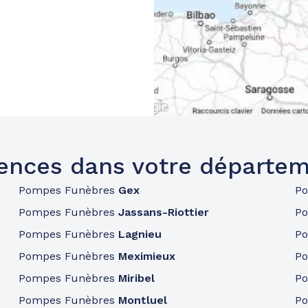
ences dans votre départem
Pompes Funèbres
Gex
P
Pompes Funèbres
Jassans-Riottier
P
Pompes Funèbres
Lagnieu
P
Pompes Funèbres
Meximieux
P
Pompes Funèbres
Miribel
P
Pompes Funèbres
Montluel
P