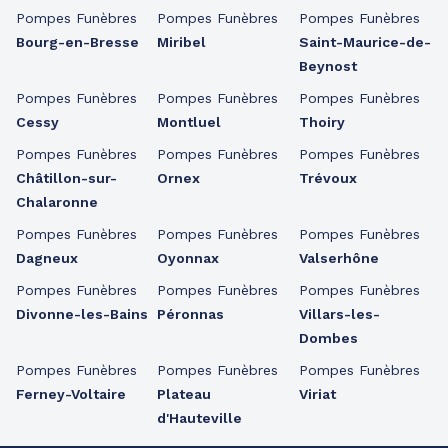
Pompes Funèbres
Pompes Funèbres
Pompes Funèbres
Bourg-en-Bresse
Miribel
Saint-Maurice-de-
Beynost
Pompes Funèbres
Pompes Funèbres
Pompes Funèbres
Cessy
Montluel
Thoiry
Pompes Funèbres
Pompes Funèbres
Pompes Funèbres
Châtillon-sur-
Ornex
Trévoux
Chalaronne
Pompes Funèbres
Pompes Funèbres
Pompes Funèbres
Dagneux
Oyonnax
Valserhône
Pompes Funèbres
Pompes Funèbres
Pompes Funèbres
Divonne-les-Bains
Péronnas
Villars-les-
Dombes
Pompes Funèbres
Pompes Funèbres
Pompes Funèbres
Ferney-Voltaire
Plateau
Viriat
d'Hauteville