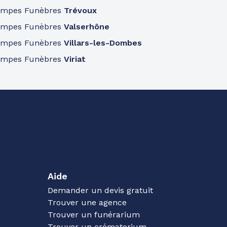
ompes Funèbres
Trévoux
ompes Funèbres
Valserhône
ompes Funèbres
Villars-les-Dombes
ompes Funèbres
Viriat
Aide
Demander un devis gratuit
Trouver une agence
Trouver un funérarium
Trouver un crématorium