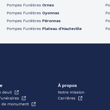
Pompes Funèbres
Ornex
P
Pompes Funèbres
Oyonnax
P
Pompes Funèbres
Péronnas
P
Pompes Funèbres
Plateau d'Hauteville
P
e
À propos
e deuil
Notre mission
funéraires
Carrières
en de monument