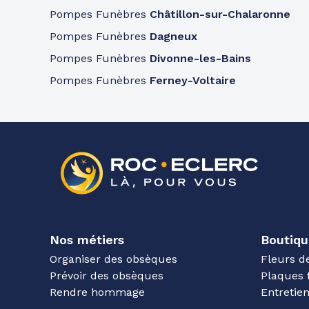
Pompes Funèbres
Châtillon-sur-Chalaronne
Pompes Funèbres
Dagneux
Pompes Funèbres
Divonne-les-Bains
Pompes Funèbres
Ferney-Voltaire
Nos métiers
Boutiqu
Organiser des obsèques
Fleurs d
Prévoir des obsèques
Plaques 
Rendre hommage
Entreti