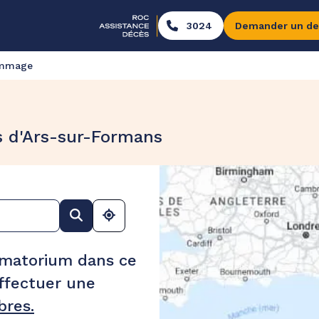
3024
Demander un de
ommage
s d'Ars-sur-Formans
ématorium dans ce
ffectuer une
res.