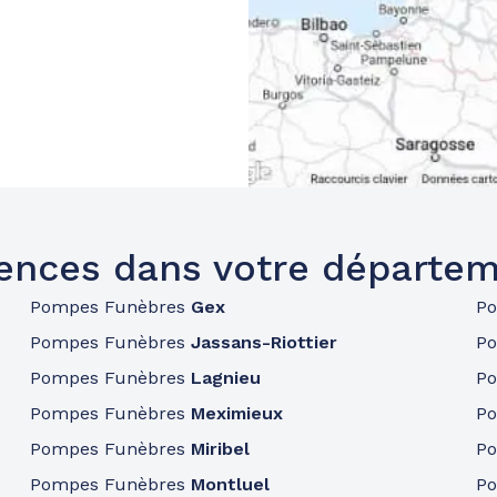
ences dans votre départem
Pompes Funèbres
Gex
P
Pompes Funèbres
Jassans-Riottier
P
Pompes Funèbres
Lagnieu
P
Pompes Funèbres
Meximieux
P
Pompes Funèbres
Miribel
P
Pompes Funèbres
Montluel
P