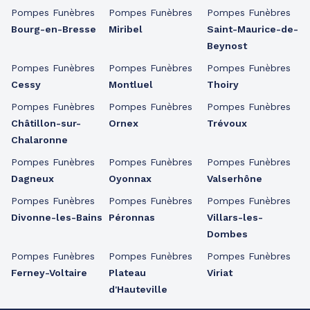
Pompes Funèbres
Pompes Funèbres
Pompes Funèbres
Bourg-en-Bresse
Miribel
Saint-Maurice-de-
Beynost
Pompes Funèbres
Pompes Funèbres
Pompes Funèbres
Cessy
Montluel
Thoiry
Pompes Funèbres
Pompes Funèbres
Pompes Funèbres
Châtillon-sur-
Ornex
Trévoux
Chalaronne
Pompes Funèbres
Pompes Funèbres
Pompes Funèbres
Dagneux
Oyonnax
Valserhône
Pompes Funèbres
Pompes Funèbres
Pompes Funèbres
Divonne-les-Bains
Péronnas
Villars-les-
Dombes
Pompes Funèbres
Pompes Funèbres
Pompes Funèbres
Ferney-Voltaire
Plateau
Viriat
d'Hauteville